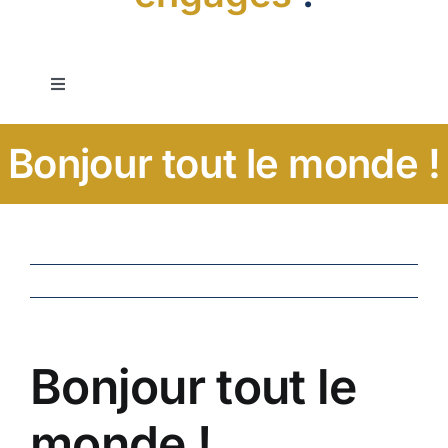
Navigation
à
bascule
Accueil
Bonjour tout le monde !
La pédagogie
La pastorale
Le collège
Bonjour tout le
Contact
monde !