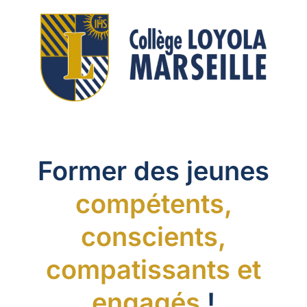
Passer
au
contenu
Former des jeunes
compétents,
conscients,
compatissants et
engagés
!