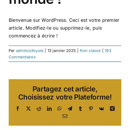
Circulaires
Bienvenue sur WordPress. Ceci est votre premier
Inscrire son enfant
article. Modifiez-le ou supprimez-le, puis
commencez à écrire !
Nous soutenir
Par
admincolloyola
|
13 janvier 2025
|
Non classé
|
193
Commentaires
Partagez cet article,
Choisissez votre Plateforme!
Facebook
X
Reddit
LinkedIn
WhatsApp
Telegram
Tumblr
Pinterest
Vk
Xing
Email